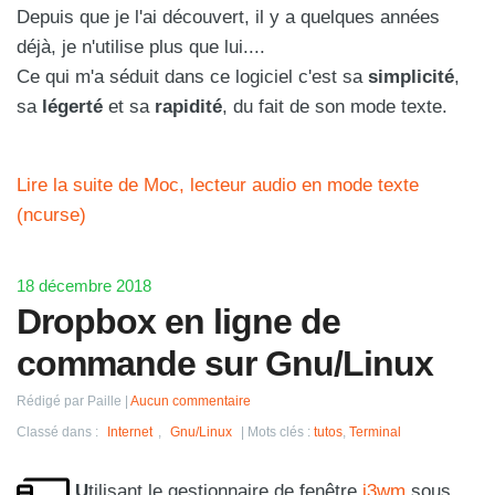
Depuis que je l'ai découvert, il y a quelques années
déjà, je n'utilise plus que lui....
Ce qui m'a séduit dans ce logiciel c'est sa
simplicité
,
sa
légerté
et sa
rapidité
, du fait de son mode texte.
Lire la suite de Moc, lecteur audio en mode texte
(ncurse)
18 décembre 2018
Dropbox en ligne de
commande sur Gnu/Linux
Rédigé par Paille
Aucun commentaire
Classé dans :
Internet
,
Gnu/Linux
Mots clés :
tutos
,
Terminal
.
U
tilisant le gestionnaire de fenêtre
i3wm
sous