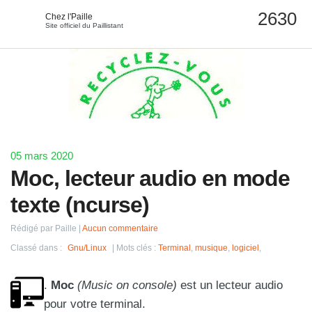
Chez l'Paille
Site officiel du Paillistant
05 mars 2020
Moc, lecteur audio en mode
texte (ncurse)
Rédigé par Paille
Aucun commentaire
Classé dans :
Gnu/Linux
Mots clés :
Terminal
,
musique
,
logiciel
,
.
Moc
(Music on console)
est un lecteur audio
pour votre terminal.