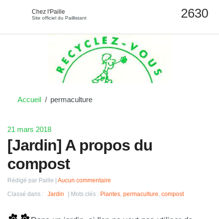
Chez l'Paille
Site officiel du Paillistant
Accueil
permaculture
21 mars 2018
[Jardin] A propos du
compost
Rédigé par Paille
Aucun commentaire
Classé dans :
Jardin
Mots clés :
Plantes
,
permaculture
,
compost