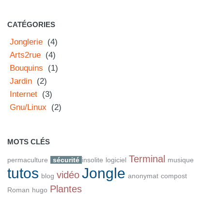
CATÉGORIES
Jonglerie
(4)
Arts2rue
(4)
Bouquins
(1)
Jardin
(2)
Internet
(3)
Gnu/Linux
(2)
MOTS CLÉS
Terminal
permaculture
sécurité
insolite
logiciel
musique
tutos
Jongle
vidéo
blog
anonymat
compost
Plantes
Roman
hugo