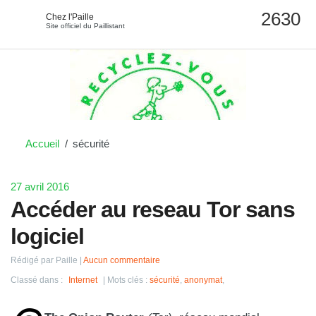
Chez l'Paille
Site officiel du Paillistant
Accueil
sécurité
27 avril 2016
Accéder au reseau Tor sans
logiciel
Rédigé par Paille
Aucun commentaire
Classé dans :
Internet
Mots clés :
sécurité
,
anonymat
,