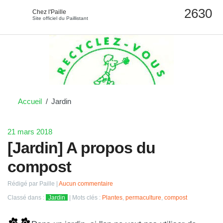
Chez l'Paille
Site officiel du Paillistant
Accueil
Jardin
21 mars 2018
[Jardin] A propos du
compost
Rédigé par Paille
Aucun commentaire
Classé dans :
Jardin
Mots clés :
Plantes
,
permaculture
,
compost